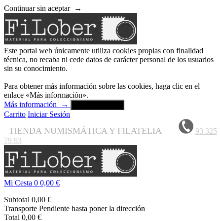
Continuar sin aceptar
→
Este portal web únicamente utiliza cookies propias con finalidad
técnica, no recaba ni cede datos de carácter personal de los usuarios
sin su conocimiento.
Para obtener más información sobre las cookies, haga clic en el
enlace «Más información».
Más información
→
Aceptar y cerrar
Carrito
Iniciar Sesión
TIENDA NUMISMÁTICA Y FILATELIA
93 325
79 93
Mi Cesta
0
0,00 €
Subtotal
0,00 €
Transporte
Pendiente hasta poner la dirección
Total
0,00 €