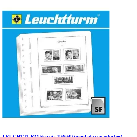
LEUCHTTURM España 1936/49 (montado con estuches)