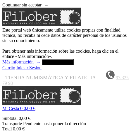
Continuar sin aceptar
→
Este portal web únicamente utiliza cookies propias con finalidad
técnica, no recaba ni cede datos de carácter personal de los usuarios
sin su conocimiento.
Para obtener más información sobre las cookies, haga clic en el
enlace «Más información».
Más información
→
Aceptar y cerrar
Carrito
Iniciar Sesión
TIENDA NUMISMÁTICA Y FILATELIA
93 325
79 93
Mi Cesta
0
0,00 €
Subtotal
0,00 €
Transporte
Pendiente hasta poner la dirección
Total
0,00 €