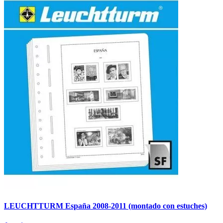
LEUCHTTURM España 2008-2011 (montado con estuches)