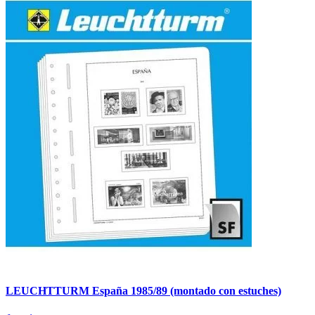
LEUCHTTURM España 1985/89 (montado con estuches)