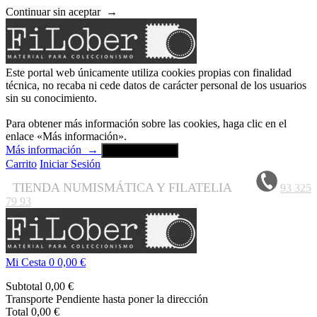
Continuar sin aceptar
→
Este portal web únicamente utiliza cookies propias con finalidad
técnica, no recaba ni cede datos de carácter personal de los usuarios
sin su conocimiento.
Para obtener más información sobre las cookies, haga clic en el
enlace «Más información».
Más información
→
Aceptar y cerrar
Carrito
Iniciar Sesión
TIENDA NUMISMÁTICA Y FILATELIA
93 325
79 93
Mi Cesta
0
0,00 €
Subtotal
0,00 €
Transporte
Pendiente hasta poner la dirección
Total
0,00 €