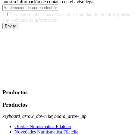
nuestra información de contacto en el aviso legal.

Acepto facilitar mis datos con la finalidad de recibir respuesta
a mi solicitud de información
Enviar
De conformidad con las leyes y normativas aplicables, tienes
derecho a acceder, rectificar, limitar el tratamiento, oposición,
portabilidad y supresión de tus datos. Responsable De Tratamiento:
Javier Agustin Lopez Berdejo Finalidad: Mantener relaciones
comerciales/transaccionales con los usuarios interesados.
Legitimación: Consentimiento del usuario interesado. Destinatarios:
No se cederán datos a terceros, salvo autorización expresa del
usuario u obligación o permiso legal. Derechos: Acceso,
rectificación, supresión y oposición, entre otros. Para saber cómo
ejercer estos derechos visite nuestra página de
protección de datos
.
Productos
Productos
keyboard_arrow_down
keyboard_arrow_up
Ofertas Numismatica Filatelia
Novedades Numismatica Filatelia