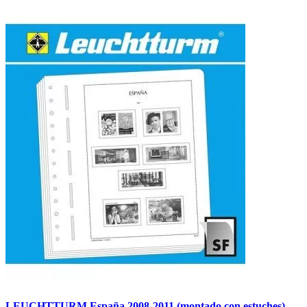
LEUCHTTURM España 2008-2011 (montado con estuches)