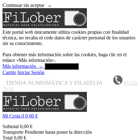
Continuar sin aceptar
→
Este portal web únicamente utiliza cookies propias con finalidad
técnica, no recaba ni cede datos de carácter personal de los usuarios
sin su conocimiento.
Para obtener más información sobre las cookies, haga clic en el
enlace «Más información».
Más información
→
Aceptar y cerrar
Carrito
Iniciar Sesión
TIENDA NUMISMÁTICA Y FILATELIA
93 325
79 93
Mi Cesta
0
0,00 €
Subtotal
0,00 €
Transporte
Pendiente hasta poner la dirección
Total
0,00 €