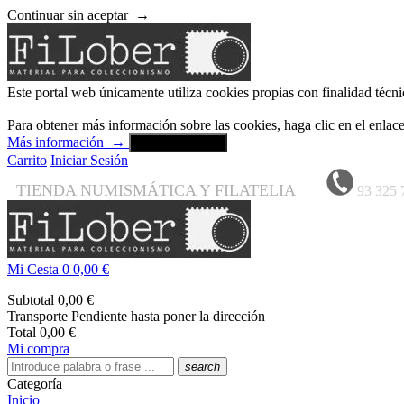
Continuar sin aceptar
→
Este portal web únicamente utiliza cookies propias con finalidad técni
Para obtener más información sobre las cookies, haga clic en el enla
Más información
→
Aceptar y cerrar
Carrito
Iniciar Sesión
TIENDA NUMISMÁTICA Y FILATELIA
93 325 
Mi Cesta
0
0,00 €
Subtotal
0,00 €
Transporte
Pendiente hasta poner la dirección
Total
0,00 €
Mi compra
search
Categoría
Inicio