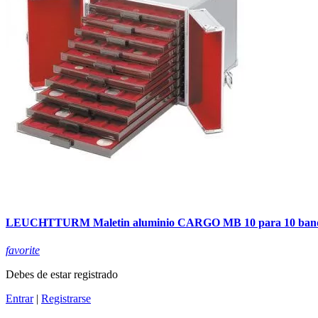
LEUCHTTURM Maletin aluminio CARGO MB 10 para 10 band
favorite
Debes de estar registrado
Entrar
|
Registrarse