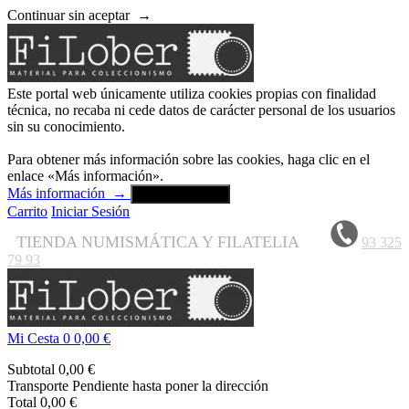
Continuar sin aceptar
→
Este portal web únicamente utiliza cookies propias con finalidad
técnica, no recaba ni cede datos de carácter personal de los usuarios
sin su conocimiento.
Para obtener más información sobre las cookies, haga clic en el
enlace «Más información».
Más información
→
Aceptar y cerrar
Carrito
Iniciar Sesión
TIENDA NUMISMÁTICA Y FILATELIA
93 325
79 93
Mi Cesta
0
0,00 €
Subtotal
0,00 €
Transporte
Pendiente hasta poner la dirección
Total
0,00 €