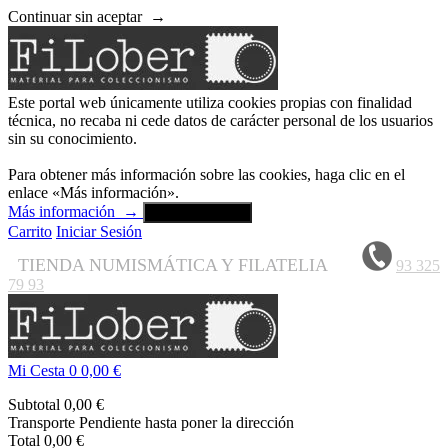
Continuar sin aceptar
→
Este portal web únicamente utiliza cookies propias con finalidad
técnica, no recaba ni cede datos de carácter personal de los usuarios
sin su conocimiento.
Para obtener más información sobre las cookies, haga clic en el
enlace «Más información».
Más información
→
Aceptar y cerrar
Carrito
Iniciar Sesión
TIENDA NUMISMÁTICA Y FILATELIA
93 325
79 93
Mi Cesta
0
0,00 €
Subtotal
0,00 €
Transporte
Pendiente hasta poner la dirección
Total
0,00 €