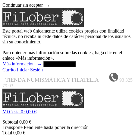
Continuar sin aceptar
→
Este portal web únicamente utiliza cookies propias con finalidad
técnica, no recaba ni cede datos de carácter personal de los usuarios
sin su conocimiento.
Para obtener más información sobre las cookies, haga clic en el
enlace «Más información».
Más información
→
Aceptar y cerrar
Carrito
Iniciar Sesión
TIENDA NUMISMÁTICA Y FILATELIA
93 325
79 93
Mi Cesta
0
0,00 €
Subtotal
0,00 €
Transporte
Pendiente hasta poner la dirección
Total
0,00 €