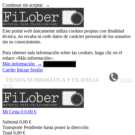
Continuar sin aceptar
→
Este portal web únicamente utiliza cookies propias con finalidad
técnica, no recaba ni cede datos de carácter personal de los usuarios
sin su conocimiento.
Para obtener más información sobre las cookies, haga clic en el
enlace «Más información».
Más información
→
Aceptar y cerrar
Carrito
Iniciar Sesión
TIENDA NUMISMÁTICA Y FILATELIA
93 325
79 93
Mi Cesta
0
0,00 €
Subtotal
0,00 €
Transporte
Pendiente hasta poner la dirección
Total
0,00 €