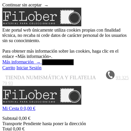
Continuar sin aceptar
→
Este portal web únicamente utiliza cookies propias con finalidad
técnica, no recaba ni cede datos de carácter personal de los usuarios
sin su conocimiento.
Para obtener más información sobre las cookies, haga clic en el
enlace «Más información».
Más información
→
Aceptar y cerrar
Carrito
Iniciar Sesión
TIENDA NUMISMÁTICA Y FILATELIA
93 325
79 93
Mi Cesta
0
0,00 €
Subtotal
0,00 €
Transporte
Pendiente hasta poner la dirección
Total
0,00 €