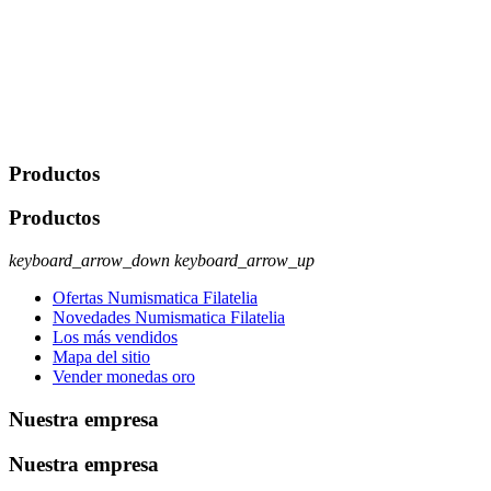
Javier Agustin Lopez Berdejo Finalidad: Mantener relaciones
comerciales/transaccionales con los usuarios interesados.
Legitimación: Consentimiento del usuario interesado. Destinatarios:
No se cederán datos a terceros, salvo autorización expresa del
usuario u obligación o permiso legal. Derechos: Acceso,
rectificación, supresión y oposición, entre otros. Para saber cómo
ejercer estos derechos visite nuestra página de
protección de datos
.
Productos
Productos
keyboard_arrow_down
keyboard_arrow_up
Ofertas Numismatica Filatelia
Novedades Numismatica Filatelia
Los más vendidos
Mapa del sitio
Vender monedas oro
Nuestra empresa
Nuestra empresa