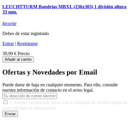
LEUCHTTURM Bandejas MBXL (236x303) 1 división altura
33 mm.
favorite
Debes de estar registrado
Entrar
|
Registrarse
39,99 €
Precio
Añadir al carrito
Ofertas y Novedades por Email
Puede darse de baja en cualquier momento. Para ello, consulte
nuestra información de contacto en el aviso legal.

Acepto facilitar mis datos con la finalidad de recibir respuesta
a mi solicitud de información
Enviar
De conformidad con las leyes y normativas aplicables, tienes
derecho a acceder, rectificar, limitar el tratamiento, oposición,
portabilidad y supresión de tus datos. Responsable De Tratamiento: