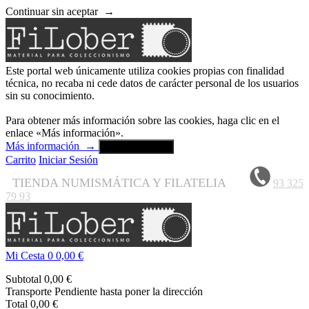
Continuar sin aceptar
→
Este portal web únicamente utiliza cookies propias con finalidad
técnica, no recaba ni cede datos de carácter personal de los usuarios
sin su conocimiento.
Para obtener más información sobre las cookies, haga clic en el
enlace «Más información».
Más información
→
Aceptar y cerrar
Carrito
Iniciar Sesión
TIENDA NUMISMÁTICA Y FILATELIA
93 325
79 93
Mi Cesta
0
0,00 €
Subtotal
0,00 €
Transporte
Pendiente hasta poner la dirección
Total
0,00 €