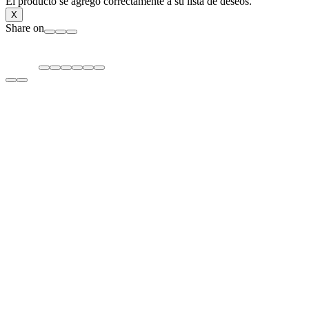
El producto se agregó correctamente a su lista de deseos.
X
Share on