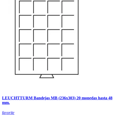
LEUCHTTURM Bandejas MB (236x303) 20 monedas hasta 48
mm.
favorite