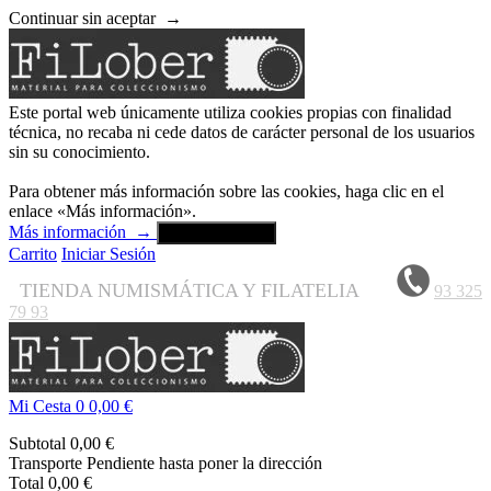
Continuar sin aceptar
→
Este portal web únicamente utiliza cookies propias con finalidad
técnica, no recaba ni cede datos de carácter personal de los usuarios
sin su conocimiento.
Para obtener más información sobre las cookies, haga clic en el
enlace «Más información».
Más información
→
Aceptar y cerrar
Carrito
Iniciar Sesión
TIENDA NUMISMÁTICA Y FILATELIA
93 325
79 93
Mi Cesta
0
0,00 €
Subtotal
0,00 €
Transporte
Pendiente hasta poner la dirección
Total
0,00 €