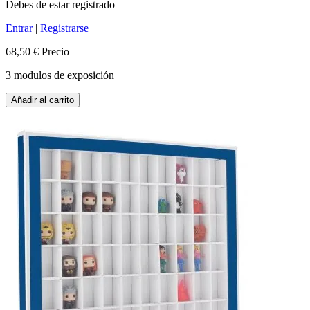
Debes de estar registrado
Entrar
|
Registrarse
68,50 €
Precio
3 modulos de exposición
Añadir al carrito