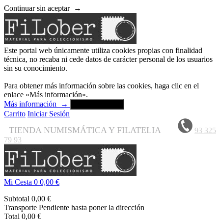
Continuar sin aceptar
→
Este portal web únicamente utiliza cookies propias con finalidad
técnica, no recaba ni cede datos de carácter personal de los usuarios
sin su conocimiento.
Para obtener más información sobre las cookies, haga clic en el
enlace «Más información».
Más información
→
Aceptar y cerrar
Carrito
Iniciar Sesión
TIENDA NUMISMÁTICA Y FILATELIA
93 325
79 93
Mi Cesta
0
0,00 €
Subtotal
0,00 €
Transporte
Pendiente hasta poner la dirección
Total
0,00 €