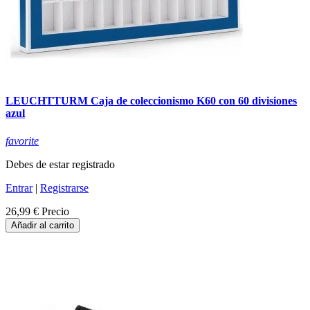
LEUCHTTURM Caja de coleccionismo K60 con 60 divisiones
azul
favorite
Debes de estar registrado
Entrar
|
Registrarse
26,99 €
Precio
Añadir al carrito