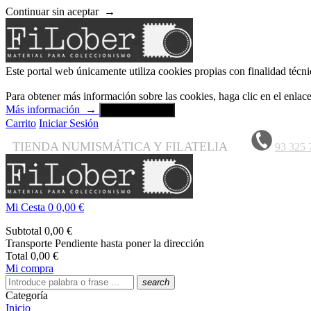
Continuar sin aceptar
→
Este portal web únicamente utiliza cookies propias con finalidad técni
Para obtener más información sobre las cookies, haga clic en el enla
Más información
→
Aceptar y cerrar
Carrito
Iniciar Sesión
TIENDA NUMISMÁTICA Y FILATELIA
93 325 
Mi Cesta
0
0,00 €
Subtotal
0,00 €
Transporte
Pendiente hasta poner la dirección
Total
0,00 €
Mi compra
search
Categoría
Inicio