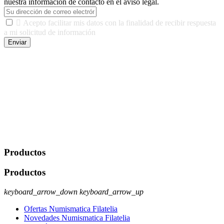
nuestra información de contacto en el aviso legal.

Acepto facilitar mis datos con la finalidad de recibir respuesta
a mi solicitud de información
Enviar
De conformidad con las leyes y normativas aplicables, tienes
derecho a acceder, rectificar, limitar el tratamiento, oposición,
portabilidad y supresión de tus datos. Responsable De Tratamiento:
Javier Agustin Lopez Berdejo Finalidad: Mantener relaciones
comerciales/transaccionales con los usuarios interesados.
Legitimación: Consentimiento del usuario interesado. Destinatarios:
No se cederán datos a terceros, salvo autorización expresa del
usuario u obligación o permiso legal. Derechos: Acceso,
rectificación, supresión y oposición, entre otros. Para saber cómo
ejercer estos derechos visite nuestra página de
protección de datos
.
Productos
Productos
keyboard_arrow_down
keyboard_arrow_up
Ofertas Numismatica Filatelia
Novedades Numismatica Filatelia