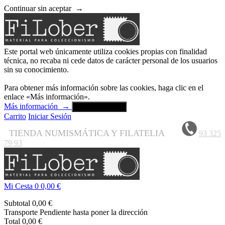
Continuar sin aceptar
→
Este portal web únicamente utiliza cookies propias con finalidad
técnica, no recaba ni cede datos de carácter personal de los usuarios
sin su conocimiento.
Para obtener más información sobre las cookies, haga clic en el
enlace «Más información».
Más información
→
Aceptar y cerrar
Carrito
Iniciar Sesión
TIENDA NUMISMÁTICA Y FILATELIA
93 325
79 93
Mi Cesta
0
0,00 €
Subtotal
0,00 €
Transporte
Pendiente hasta poner la dirección
Total
0,00 €