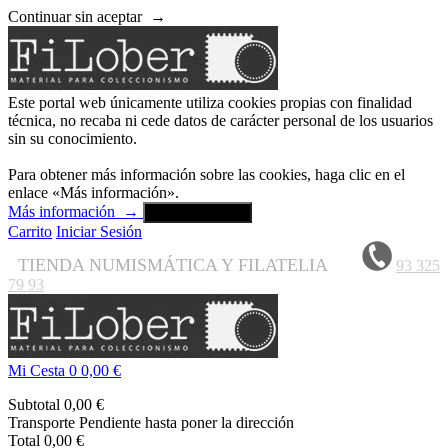
Continuar sin aceptar
→
Este portal web únicamente utiliza cookies propias con finalidad
técnica, no recaba ni cede datos de carácter personal de los usuarios
sin su conocimiento.
Para obtener más información sobre las cookies, haga clic en el
enlace «Más información».
Más información
→
Aceptar y cerrar
Carrito
Iniciar Sesión
TIENDA NUMISMÁTICA Y FILATELIA
93 325
79 93
Mi Cesta
0
0,00 €
Subtotal
0,00 €
Transporte
Pendiente hasta poner la dirección
Total
0,00 €