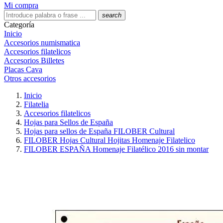
Mi compra
search
Categoría
Inicio
Accesorios numismatica
Accesorios filatelicos
Accesorios Billetes
Placas Cava
Otros accesorios
Inicio
Filatelia
Accesorios filatelicos
Hojas para Sellos de España
Hojas para sellos de España FILOBER Cultural
FILOBER Hojas Cultural Hojitas Homenaje Filatelico
FILOBER ESPAÑA Homenaje Filatélico 2016 sin montar