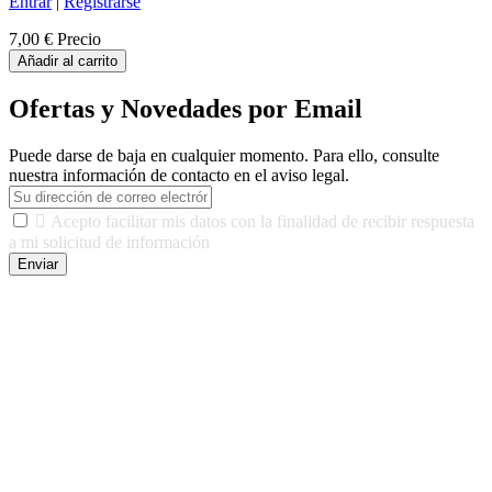
Entrar
|
Registrarse
7,00 €
Precio
Añadir al carrito
Ofertas y Novedades por Email
Puede darse de baja en cualquier momento. Para ello, consulte
nuestra información de contacto en el aviso legal.

Acepto facilitar mis datos con la finalidad de recibir respuesta
a mi solicitud de información
Enviar
De conformidad con las leyes y normativas aplicables, tienes
derecho a acceder, rectificar, limitar el tratamiento, oposición,
portabilidad y supresión de tus datos. Responsable De Tratamiento:
Javier Agustin Lopez Berdejo Finalidad: Mantener relaciones
comerciales/transaccionales con los usuarios interesados.
Legitimación: Consentimiento del usuario interesado. Destinatarios:
No se cederán datos a terceros, salvo autorización expresa del
usuario u obligación o permiso legal. Derechos: Acceso,
rectificación, supresión y oposición, entre otros. Para saber cómo
ejercer estos derechos visite nuestra página de
protección de datos
.