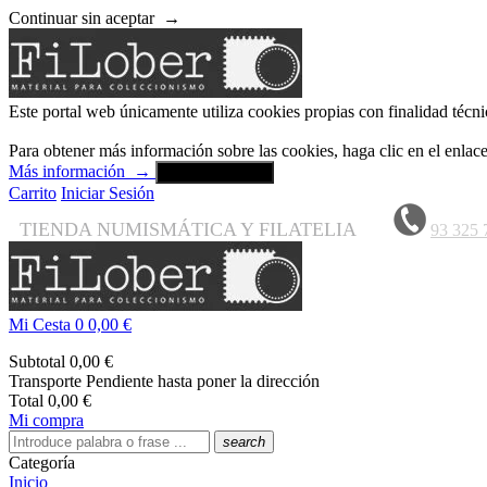
Continuar sin aceptar
→
Este portal web únicamente utiliza cookies propias con finalidad técni
Para obtener más información sobre las cookies, haga clic en el enla
Más información
→
Aceptar y cerrar
Carrito
Iniciar Sesión
TIENDA NUMISMÁTICA Y FILATELIA
93 325 
Mi Cesta
0
0,00 €
Subtotal
0,00 €
Transporte
Pendiente hasta poner la dirección
Total
0,00 €
Mi compra
search
Categoría
Inicio