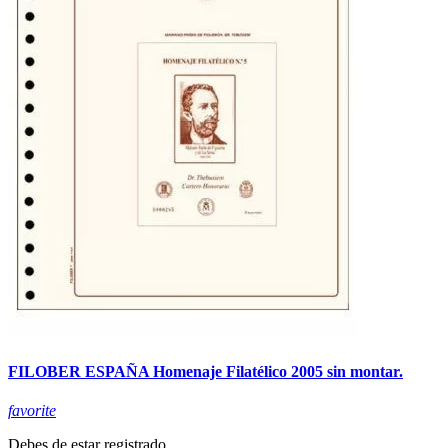
FILOBER ESPAÑA Homenaje Filatélico 2005 sin montar.
favorite
Debes de estar registrado