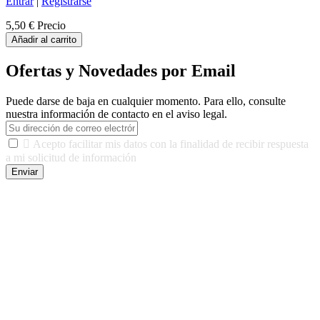
Entrar
|
Registrarse
5,50 €
Precio
Añadir al carrito
Ofertas y Novedades por Email
Puede darse de baja en cualquier momento. Para ello, consulte
nuestra información de contacto en el aviso legal.

Acepto facilitar mis datos con la finalidad de recibir respuesta
a mi solicitud de información
Enviar
De conformidad con las leyes y normativas aplicables, tienes
derecho a acceder, rectificar, limitar el tratamiento, oposición,
portabilidad y supresión de tus datos. Responsable De Tratamiento:
Javier Agustin Lopez Berdejo Finalidad: Mantener relaciones
comerciales/transaccionales con los usuarios interesados.
Legitimación: Consentimiento del usuario interesado. Destinatarios:
No se cederán datos a terceros, salvo autorización expresa del
usuario u obligación o permiso legal. Derechos: Acceso,
rectificación, supresión y oposición, entre otros. Para saber cómo
ejercer estos derechos visite nuestra página de
protección de datos
.