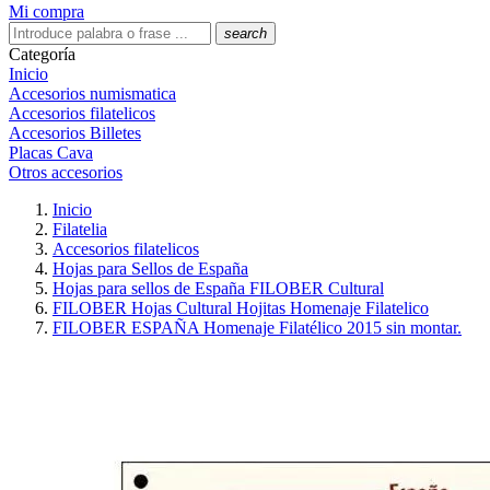
Mi compra
search
Categoría
Inicio
Accesorios numismatica
Accesorios filatelicos
Accesorios Billetes
Placas Cava
Otros accesorios
Inicio
Filatelia
Accesorios filatelicos
Hojas para Sellos de España
Hojas para sellos de España FILOBER Cultural
FILOBER Hojas Cultural Hojitas Homenaje Filatelico
FILOBER ESPAÑA Homenaje Filatélico 2015 sin montar.