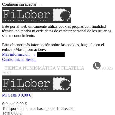
Continuar sin aceptar
→
Este portal web únicamente utiliza cookies propias con finalidad
técnica, no recaba ni cede datos de carácter personal de los usuarios
sin su conocimiento.
Para obtener más información sobre las cookies, haga clic en el
enlace «Más información».
Más información
→
Aceptar y cerrar
Carrito
Iniciar Sesión
TIENDA NUMISMÁTICA Y FILATELIA
93 325
79 93
Mi Cesta
0
0,00 €
Subtotal
0,00 €
Transporte
Pendiente hasta poner la dirección
Total
0,00 €