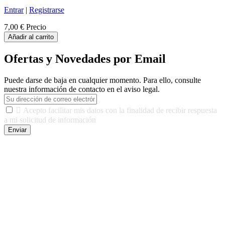
Entrar
|
Registrarse
7,00 €
Precio
Añadir al carrito
Ofertas y Novedades por Email
Puede darse de baja en cualquier momento. Para ello, consulte
nuestra información de contacto en el aviso legal.

Acepto facilitar mis datos con la finalidad de recibir respuesta
a mi solicitud de información
Enviar
De conformidad con las leyes y normativas aplicables, tienes
derecho a acceder, rectificar, limitar el tratamiento, oposición,
portabilidad y supresión de tus datos. Responsable De Tratamiento:
Javier Agustin Lopez Berdejo Finalidad: Mantener relaciones
comerciales/transaccionales con los usuarios interesados.
Legitimación: Consentimiento del usuario interesado. Destinatarios:
No se cederán datos a terceros, salvo autorización expresa del
usuario u obligación o permiso legal. Derechos: Acceso,
rectificación, supresión y oposición, entre otros. Para saber cómo
ejercer estos derechos visite nuestra página de
protección de datos
.