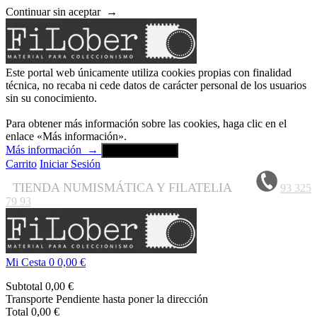
Continuar sin aceptar
→
Este portal web únicamente utiliza cookies propias con finalidad
técnica, no recaba ni cede datos de carácter personal de los usuarios
sin su conocimiento.
Para obtener más información sobre las cookies, haga clic en el
enlace «Más información».
Más información
→
Aceptar y cerrar
Carrito
Iniciar Sesión
TIENDA NUMISMÁTICA Y FILATELIA
93 325
79 93
Mi Cesta
0
0,00 €
Subtotal
0,00 €
Transporte
Pendiente hasta poner la dirección
Total
0,00 €