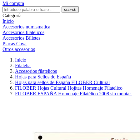
Mi compra
search
Categoría
Inicio
Accesorios numismatica
Accesorios filatelicos
Accesorios Billetes
Placas Cava
Otros accesorios
Inicio
Filatelia
Accesorios filatelicos
Hojas para Sellos de España
Hojas para sellos de España FILOBER Cultural
FILOBER Hojas Cultural Hojitas Homenaje Filatelico
FILOBER ESPAÑA Homenaje Filatélico 2008 sin montar.