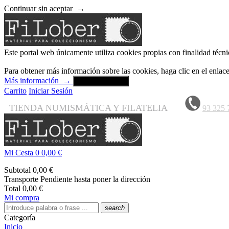
Continuar sin aceptar
→
Este portal web únicamente utiliza cookies propias con finalidad técni
Para obtener más información sobre las cookies, haga clic en el enla
Más información
→
Aceptar y cerrar
Carrito
Iniciar Sesión
TIENDA NUMISMÁTICA Y FILATELIA
93 325 
Mi Cesta
0
0,00 €
Subtotal
0,00 €
Transporte
Pendiente hasta poner la dirección
Total
0,00 €
Mi compra
search
Categoría
Inicio