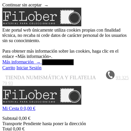
Continuar sin aceptar
→
Este portal web únicamente utiliza cookies propias con finalidad
técnica, no recaba ni cede datos de carácter personal de los usuarios
sin su conocimiento.
Para obtener más información sobre las cookies, haga clic en el
enlace «Más información».
Más información
→
Aceptar y cerrar
Carrito
Iniciar Sesión
TIENDA NUMISMÁTICA Y FILATELIA
93 325
79 93
Mi Cesta
0
0,00 €
Subtotal
0,00 €
Transporte
Pendiente hasta poner la dirección
Total
0,00 €