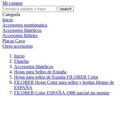
Mi compra
search
Categoría
Inicio
Accesorios numismatica
Accesorios filatelicos
Accesorios Billetes
Placas Cava
Otros accesorios
Inicio
Filatelia
Accesorios filatelicos
Hojas para Sellos de España
Hojas para sellos de España FILOBER Color
FILOBER Hojas Color para sellos y hojitas bloque de
ESPAÑA
FILOBER Color ESPAÑA 1988 parcial sin montar