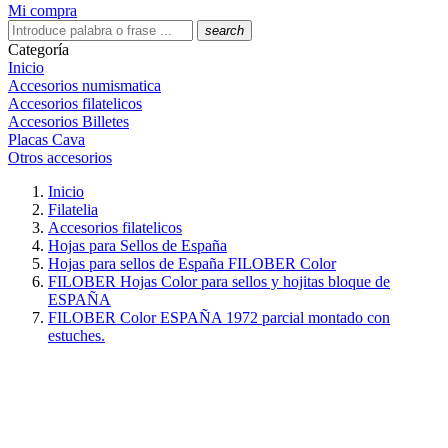
Mi compra
search
Categoría
Inicio
Accesorios numismatica
Accesorios filatelicos
Accesorios Billetes
Placas Cava
Otros accesorios
Inicio
Filatelia
Accesorios filatelicos
Hojas para Sellos de España
Hojas para sellos de España FILOBER Color
FILOBER Hojas Color para sellos y hojitas bloque de
ESPAÑA
FILOBER Color ESPAÑA 1972 parcial montado con
estuches.