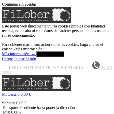
Continuar sin aceptar
→
Este portal web únicamente utiliza cookies propias con finalidad
técnica, no recaba ni cede datos de carácter personal de los usuarios
sin su conocimiento.
Para obtener más información sobre las cookies, haga clic en el
enlace «Más información».
Más información
→
Aceptar y cerrar
Carrito
Iniciar Sesión
TIENDA NUMISMÁTICA Y FILATELIA
93 325
79 93
Mi Cesta
0
0,00 €
Subtotal
0,00 €
Transporte
Pendiente hasta poner la dirección
Total
0,00 €