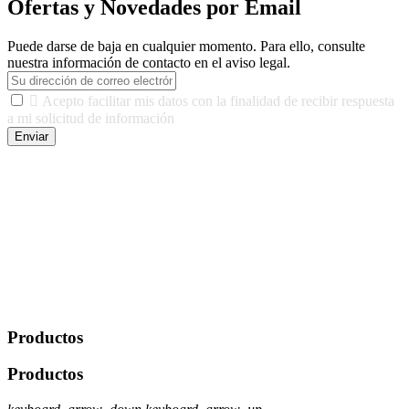
Ofertas y Novedades por Email
Puede darse de baja en cualquier momento. Para ello, consulte
nuestra información de contacto en el aviso legal.

Acepto facilitar mis datos con la finalidad de recibir respuesta
a mi solicitud de información
Enviar
De conformidad con las leyes y normativas aplicables, tienes
derecho a acceder, rectificar, limitar el tratamiento, oposición,
portabilidad y supresión de tus datos. Responsable De Tratamiento:
Javier Agustin Lopez Berdejo Finalidad: Mantener relaciones
comerciales/transaccionales con los usuarios interesados.
Legitimación: Consentimiento del usuario interesado. Destinatarios:
No se cederán datos a terceros, salvo autorización expresa del
usuario u obligación o permiso legal. Derechos: Acceso,
rectificación, supresión y oposición, entre otros. Para saber cómo
ejercer estos derechos visite nuestra página de
protección de datos
.
Productos
Productos