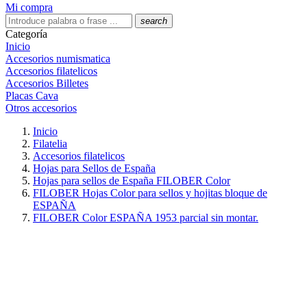
Mi compra
search
Categoría
Inicio
Accesorios numismatica
Accesorios filatelicos
Accesorios Billetes
Placas Cava
Otros accesorios
Inicio
Filatelia
Accesorios filatelicos
Hojas para Sellos de España
Hojas para sellos de España FILOBER Color
FILOBER Hojas Color para sellos y hojitas bloque de
ESPAÑA
FILOBER Color ESPAÑA 1953 parcial sin montar.