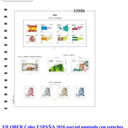
FILOBER Color ESPAÑA 2016 parcial montado con estuches