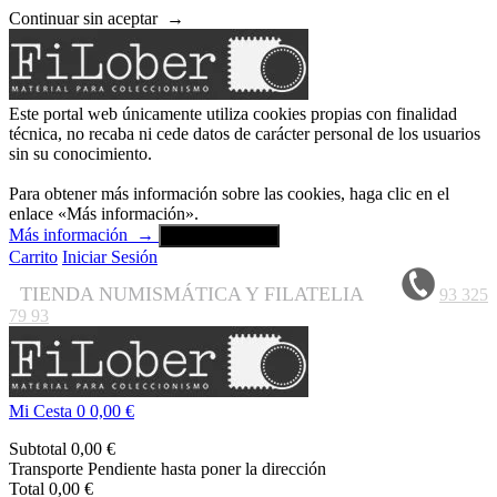
Continuar sin aceptar
→
Este portal web únicamente utiliza cookies propias con finalidad
técnica, no recaba ni cede datos de carácter personal de los usuarios
sin su conocimiento.
Para obtener más información sobre las cookies, haga clic en el
enlace «Más información».
Más información
→
Aceptar y cerrar
Carrito
Iniciar Sesión
TIENDA NUMISMÁTICA Y FILATELIA
93 325
79 93
Mi Cesta
0
0,00 €
Subtotal
0,00 €
Transporte
Pendiente hasta poner la dirección
Total
0,00 €