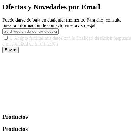
Ofertas y Novedades por Email
Puede darse de baja en cualquier momento. Para ello, consulte
nuestra información de contacto en el aviso legal.

Acepto facilitar mis datos con la finalidad de recibir respuesta
a mi solicitud de información
Enviar
De conformidad con las leyes y normativas aplicables, tienes
derecho a acceder, rectificar, limitar el tratamiento, oposición,
portabilidad y supresión de tus datos. Responsable De Tratamiento:
Javier Agustin Lopez Berdejo Finalidad: Mantener relaciones
comerciales/transaccionales con los usuarios interesados.
Legitimación: Consentimiento del usuario interesado. Destinatarios:
No se cederán datos a terceros, salvo autorización expresa del
usuario u obligación o permiso legal. Derechos: Acceso,
rectificación, supresión y oposición, entre otros. Para saber cómo
ejercer estos derechos visite nuestra página de
protección de datos
.
Productos
Productos