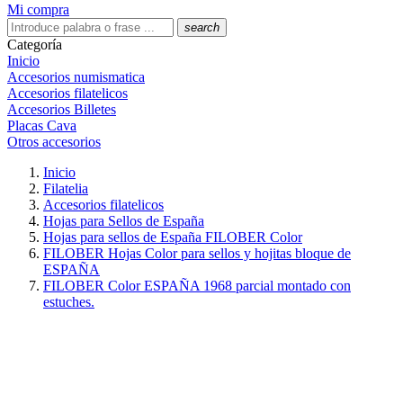
Mi compra
search
Categoría
Inicio
Accesorios numismatica
Accesorios filatelicos
Accesorios Billetes
Placas Cava
Otros accesorios
Inicio
Filatelia
Accesorios filatelicos
Hojas para Sellos de España
Hojas para sellos de España FILOBER Color
FILOBER Hojas Color para sellos y hojitas bloque de
ESPAÑA
FILOBER Color ESPAÑA 1968 parcial montado con
estuches.