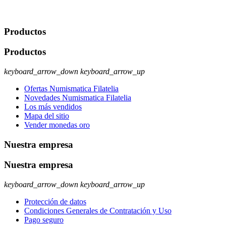
rectificación, supresión y oposición, entre otros. Para saber cómo
ejercer estos derechos visite nuestra página de
protección de datos
.
Productos
Productos
keyboard_arrow_down
keyboard_arrow_up
Ofertas Numismatica Filatelia
Novedades Numismatica Filatelia
Los más vendidos
Mapa del sitio
Vender monedas oro
Nuestra empresa
Nuestra empresa
keyboard_arrow_down
keyboard_arrow_up
Protección de datos
Condiciones Generales de Contratación y Uso
Pago seguro