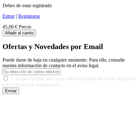
Debes de estar registrado
Entrar
|
Registrarse
45,00 €
Precio
Añadir al carrito
Ofertas y Novedades por Email
Puede darse de baja en cualquier momento. Para ello, consulte
nuestra información de contacto en el aviso legal.

Acepto facilitar mis datos con la finalidad de recibir respuesta
a mi solicitud de información
Enviar
De conformidad con las leyes y normativas aplicables, tienes
derecho a acceder, rectificar, limitar el tratamiento, oposición,
portabilidad y supresión de tus datos. Responsable De Tratamiento:
Javier Agustin Lopez Berdejo Finalidad: Mantener relaciones
comerciales/transaccionales con los usuarios interesados.
Legitimación: Consentimiento del usuario interesado. Destinatarios:
No se cederán datos a terceros, salvo autorización expresa del
usuario u obligación o permiso legal. Derechos: Acceso,