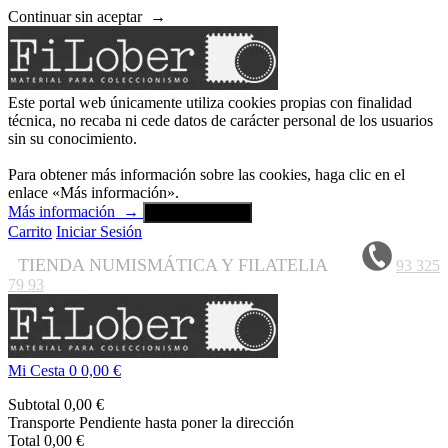
Continuar sin aceptar
→
Este portal web únicamente utiliza cookies propias con finalidad
técnica, no recaba ni cede datos de carácter personal de los usuarios
sin su conocimiento.
Para obtener más información sobre las cookies, haga clic en el
enlace «Más información».
Más información
→
Aceptar y cerrar
Carrito
Iniciar Sesión
TIENDA NUMISMÁTICA Y FILATELIA
93 325
79 93
Mi Cesta
0
0,00 €
Subtotal
0,00 €
Transporte
Pendiente hasta poner la dirección
Total
0,00 €