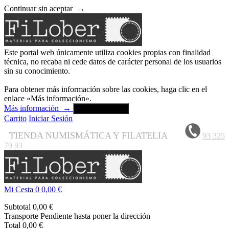
Continuar sin aceptar
→
Este portal web únicamente utiliza cookies propias con finalidad
técnica, no recaba ni cede datos de carácter personal de los usuarios
sin su conocimiento.
Para obtener más información sobre las cookies, haga clic en el
enlace «Más información».
Más información
→
Aceptar y cerrar
Carrito
Iniciar Sesión
TIENDA NUMISMÁTICA Y FILATELIA
93 325
79 93
Mi Cesta
0
0,00 €
Subtotal
0,00 €
Transporte
Pendiente hasta poner la dirección
Total
0,00 €