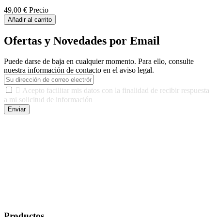
49,00 €
Precio
Añadir al carrito
Ofertas y Novedades por Email
Puede darse de baja en cualquier momento. Para ello, consulte
nuestra información de contacto en el aviso legal.

Acepto facilitar mis datos con la finalidad de recibir respuesta
a mi solicitud de información
Enviar
De conformidad con las leyes y normativas aplicables, tienes
derecho a acceder, rectificar, limitar el tratamiento, oposición,
portabilidad y supresión de tus datos. Responsable De Tratamiento:
Javier Agustin Lopez Berdejo Finalidad: Mantener relaciones
comerciales/transaccionales con los usuarios interesados.
Legitimación: Consentimiento del usuario interesado. Destinatarios:
No se cederán datos a terceros, salvo autorización expresa del
usuario u obligación o permiso legal. Derechos: Acceso,
rectificación, supresión y oposición, entre otros. Para saber cómo
ejercer estos derechos visite nuestra página de
protección de datos
.
Productos