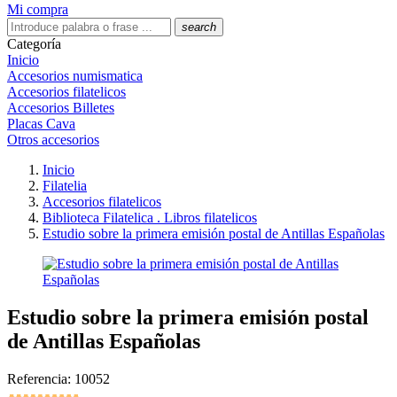
Mi compra
search
Categoría
Inicio
Accesorios numismatica
Accesorios filatelicos
Accesorios Billetes
Placas Cava
Otros accesorios
Inicio
Filatelia
Accesorios filatelicos
Biblioteca Filatelica . Libros filatelicos
Estudio sobre la primera emisión postal de Antillas Españolas
Estudio sobre la primera emisión postal
de Antillas Españolas
Referencia: 10052