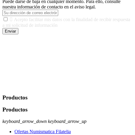
Puede darse de baja en cualquier momento. Para ello, consulte
nuestra información de contacto en el aviso legal.

Acepto facilitar mis datos con la finalidad de recibir respuesta
a mi solicitud de información
Enviar
De conformidad con las leyes y normativas aplicables, tienes
derecho a acceder, rectificar, limitar el tratamiento, oposición,
portabilidad y supresión de tus datos. Responsable De Tratamiento:
Javier Agustin Lopez Berdejo Finalidad: Mantener relaciones
comerciales/transaccionales con los usuarios interesados.
Legitimación: Consentimiento del usuario interesado. Destinatarios:
No se cederán datos a terceros, salvo autorización expresa del
usuario u obligación o permiso legal. Derechos: Acceso,
rectificación, supresión y oposición, entre otros. Para saber cómo
ejercer estos derechos visite nuestra página de
protección de datos
.
Productos
Productos
keyboard_arrow_down
keyboard_arrow_up
Ofertas Numismatica Filatelia