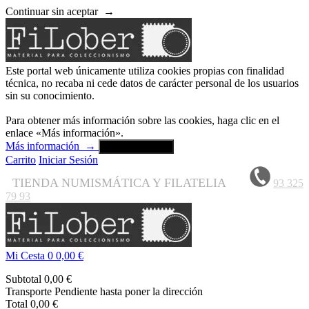
Continuar sin aceptar
→
Este portal web únicamente utiliza cookies propias con finalidad
técnica, no recaba ni cede datos de carácter personal de los usuarios
sin su conocimiento.
Para obtener más información sobre las cookies, haga clic en el
enlace «Más información».
Más información
→
Aceptar y cerrar
Carrito
Iniciar Sesión
TIENDA NUMISMÁTICA Y FILATELIA
93 325
79 93
Mi Cesta
0
0,00 €
Subtotal
0,00 €
Transporte
Pendiente hasta poner la dirección
Total
0,00 €