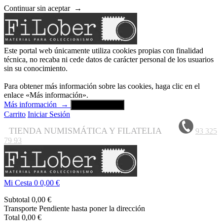
Continuar sin aceptar
→
Este portal web únicamente utiliza cookies propias con finalidad
técnica, no recaba ni cede datos de carácter personal de los usuarios
sin su conocimiento.
Para obtener más información sobre las cookies, haga clic en el
enlace «Más información».
Más información
→
Aceptar y cerrar
Carrito
Iniciar Sesión
TIENDA NUMISMÁTICA Y FILATELIA
93 325
79 93
Mi Cesta
0
0,00 €
Subtotal
0,00 €
Transporte
Pendiente hasta poner la dirección
Total
0,00 €