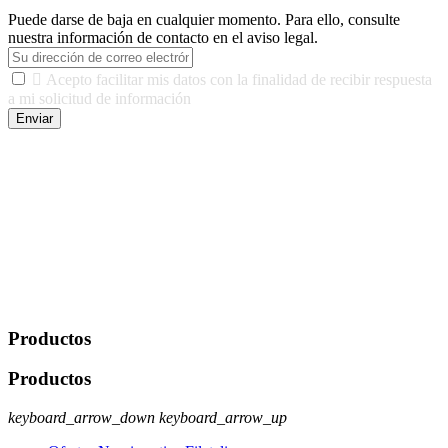
Puede darse de baja en cualquier momento. Para ello, consulte
nuestra información de contacto en el aviso legal.

Acepto facilitar mis datos con la finalidad de recibir respuesta
a mi solicitud de información
Enviar
De conformidad con las leyes y normativas aplicables, tienes
derecho a acceder, rectificar, limitar el tratamiento, oposición,
portabilidad y supresión de tus datos. Responsable De Tratamiento:
Javier Agustin Lopez Berdejo Finalidad: Mantener relaciones
comerciales/transaccionales con los usuarios interesados.
Legitimación: Consentimiento del usuario interesado. Destinatarios:
No se cederán datos a terceros, salvo autorización expresa del
usuario u obligación o permiso legal. Derechos: Acceso,
rectificación, supresión y oposición, entre otros. Para saber cómo
ejercer estos derechos visite nuestra página de
protección de datos
.
Productos
Productos
keyboard_arrow_down
keyboard_arrow_up