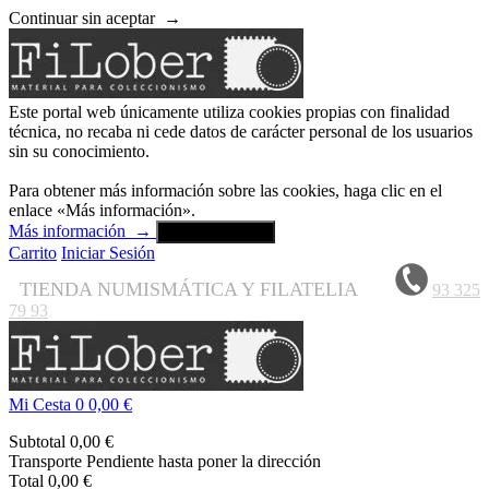
Continuar sin aceptar
→
Este portal web únicamente utiliza cookies propias con finalidad
técnica, no recaba ni cede datos de carácter personal de los usuarios
sin su conocimiento.
Para obtener más información sobre las cookies, haga clic en el
enlace «Más información».
Más información
→
Aceptar y cerrar
Carrito
Iniciar Sesión
TIENDA NUMISMÁTICA Y FILATELIA
93 325
79 93
Mi Cesta
0
0,00 €
Subtotal
0,00 €
Transporte
Pendiente hasta poner la dirección
Total
0,00 €