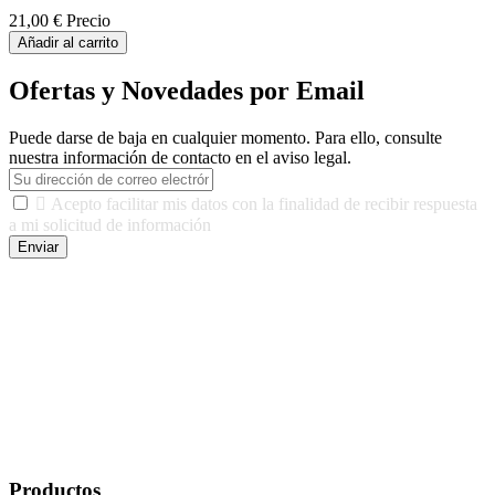
21,00 €
Precio
Añadir al carrito
Ofertas y Novedades por Email
Puede darse de baja en cualquier momento. Para ello, consulte
nuestra información de contacto en el aviso legal.

Acepto facilitar mis datos con la finalidad de recibir respuesta
a mi solicitud de información
Enviar
De conformidad con las leyes y normativas aplicables, tienes
derecho a acceder, rectificar, limitar el tratamiento, oposición,
portabilidad y supresión de tus datos. Responsable De Tratamiento:
Javier Agustin Lopez Berdejo Finalidad: Mantener relaciones
comerciales/transaccionales con los usuarios interesados.
Legitimación: Consentimiento del usuario interesado. Destinatarios:
No se cederán datos a terceros, salvo autorización expresa del
usuario u obligación o permiso legal. Derechos: Acceso,
rectificación, supresión y oposición, entre otros. Para saber cómo
ejercer estos derechos visite nuestra página de
protección de datos
.
Productos