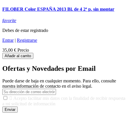
FILOBER Color ESPAÑA 2013 Bl. de 4 2ª p. sin montar
favorite
Debes de estar registrado
Entrar
|
Registrarse
35,00 €
Precio
Añadir al carrito
Ofertas y Novedades por Email
Puede darse de baja en cualquier momento. Para ello, consulte
nuestra información de contacto en el aviso legal.

Acepto facilitar mis datos con la finalidad de recibir respuesta
a mi solicitud de información
Enviar
De conformidad con las leyes y normativas aplicables, tienes
derecho a acceder, rectificar, limitar el tratamiento, oposición,
portabilidad y supresión de tus datos. Responsable De Tratamiento: