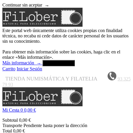
Continuar sin aceptar
→
Este portal web únicamente utiliza cookies propias con finalidad
técnica, no recaba ni cede datos de carácter personal de los usuarios
sin su conocimiento.
Para obtener más información sobre las cookies, haga clic en el
enlace «Más información».
Más información
→
Aceptar y cerrar
Carrito
Iniciar Sesión
TIENDA NUMISMÁTICA Y FILATELIA
93 325
79 93
Mi Cesta
0
0,00 €
Subtotal
0,00 €
Transporte
Pendiente hasta poner la dirección
Total
0,00 €