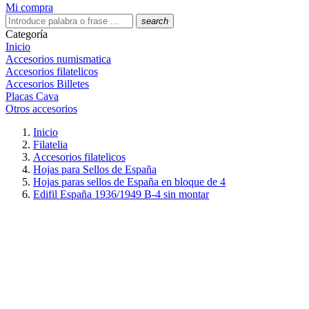
Mi compra
search
Categoría
Inicio
Accesorios numismatica
Accesorios filatelicos
Accesorios Billetes
Placas Cava
Otros accesorios
Inicio
Filatelia
Accesorios filatelicos
Hojas para Sellos de España
Hojas paras sellos de España en bloque de 4
Edifil España 1936/1949 B-4 sin montar