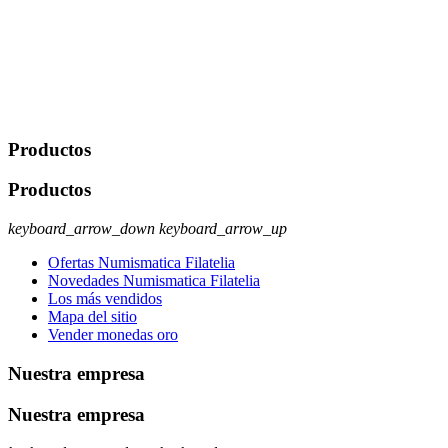
Javier Agustin Lopez Berdejo Finalidad: Mantener relaciones
comerciales/transaccionales con los usuarios interesados.
Legitimación: Consentimiento del usuario interesado. Destinatarios:
No se cederán datos a terceros, salvo autorización expresa del
usuario u obligación o permiso legal. Derechos: Acceso,
rectificación, supresión y oposición, entre otros. Para saber cómo
ejercer estos derechos visite nuestra página de
protección de datos
.
Productos
Productos
keyboard_arrow_down
keyboard_arrow_up
Ofertas Numismatica Filatelia
Novedades Numismatica Filatelia
Los más vendidos
Mapa del sitio
Vender monedas oro
Nuestra empresa
Nuestra empresa