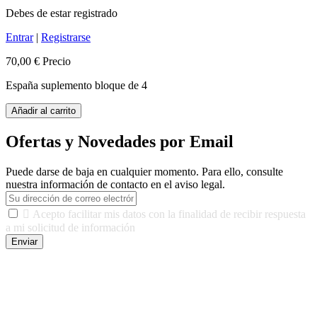
Debes de estar registrado
Entrar
|
Registrarse
70,00 €
Precio
España suplemento bloque de 4
Añadir al carrito
Ofertas y Novedades por Email
Puede darse de baja en cualquier momento. Para ello, consulte
nuestra información de contacto en el aviso legal.

Acepto facilitar mis datos con la finalidad de recibir respuesta
a mi solicitud de información
Enviar
De conformidad con las leyes y normativas aplicables, tienes
derecho a acceder, rectificar, limitar el tratamiento, oposición,
portabilidad y supresión de tus datos. Responsable De Tratamiento:
Javier Agustin Lopez Berdejo Finalidad: Mantener relaciones
comerciales/transaccionales con los usuarios interesados.