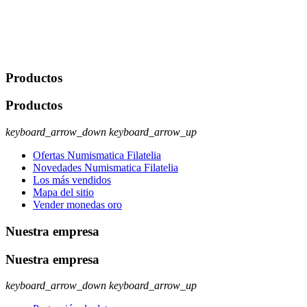
Legitimación: Consentimiento del usuario interesado. Destinatarios:
No se cederán datos a terceros, salvo autorización expresa del
usuario u obligación o permiso legal. Derechos: Acceso,
rectificación, supresión y oposición, entre otros. Para saber cómo
ejercer estos derechos visite nuestra página de
protección de datos
.
Productos
Productos
keyboard_arrow_down
keyboard_arrow_up
Ofertas Numismatica Filatelia
Novedades Numismatica Filatelia
Los más vendidos
Mapa del sitio
Vender monedas oro
Nuestra empresa
Nuestra empresa
keyboard_arrow_down
keyboard_arrow_up