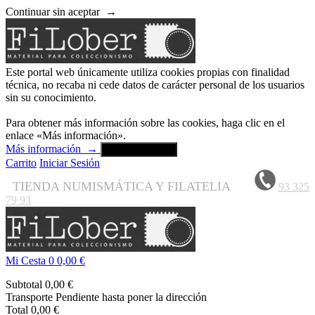
Continuar sin aceptar
→
Este portal web únicamente utiliza cookies propias con finalidad
técnica, no recaba ni cede datos de carácter personal de los usuarios
sin su conocimiento.
Para obtener más información sobre las cookies, haga clic en el
enlace «Más información».
Más información
→
Aceptar y cerrar
Carrito
Iniciar Sesión
TIENDA NUMISMÁTICA Y FILATELIA
93 325
79 93
Mi Cesta
0
0,00 €
Subtotal
0,00 €
Transporte
Pendiente hasta poner la dirección
Total
0,00 €