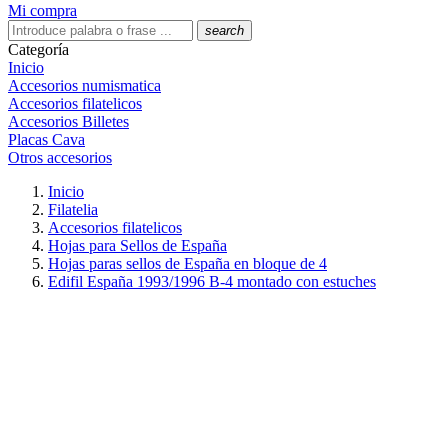
Mi compra
search
Categoría
Inicio
Accesorios numismatica
Accesorios filatelicos
Accesorios Billetes
Placas Cava
Otros accesorios
Inicio
Filatelia
Accesorios filatelicos
Hojas para Sellos de España
Hojas paras sellos de España en bloque de 4
Edifil España 1993/1996 B-4 montado con estuches