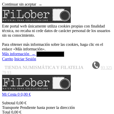
Continuar sin aceptar
→
Este portal web únicamente utiliza cookies propias con finalidad
técnica, no recaba ni cede datos de carácter personal de los usuarios
sin su conocimiento.
Para obtener más información sobre las cookies, haga clic en el
enlace «Más información».
Más información
→
Aceptar y cerrar
Carrito
Iniciar Sesión
TIENDA NUMISMÁTICA Y FILATELIA
93 325
79 93
Mi Cesta
0
0,00 €
Subtotal
0,00 €
Transporte
Pendiente hasta poner la dirección
Total
0,00 €