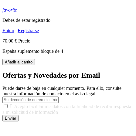
favorite
Debes de estar registrado
Entrar
|
Registrarse
70,00 €
Precio
España suplemento bloque de 4
Añadir al carrito
Ofertas y Novedades por Email
Puede darse de baja en cualquier momento. Para ello, consulte
nuestra información de contacto en el aviso legal.

Acepto facilitar mis datos con la finalidad de recibir respuesta
a mi solicitud de información
Enviar
De conformidad con las leyes y normativas aplicables, tienes
derecho a acceder, rectificar, limitar el tratamiento, oposición,
portabilidad y supresión de tus datos. Responsable De Tratamiento: