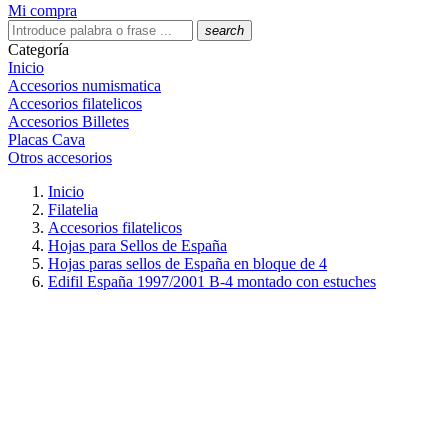
Mi compra
search
Categoría
Inicio
Accesorios numismatica
Accesorios filatelicos
Accesorios Billetes
Placas Cava
Otros accesorios
Inicio
Filatelia
Accesorios filatelicos
Hojas para Sellos de España
Hojas paras sellos de España en bloque de 4
Edifil España 1997/2001 B-4 montado con estuches