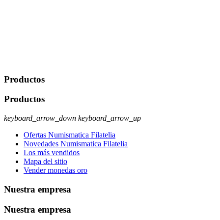
Javier Agustin Lopez Berdejo Finalidad: Mantener relaciones
comerciales/transaccionales con los usuarios interesados.
Legitimación: Consentimiento del usuario interesado. Destinatarios:
No se cederán datos a terceros, salvo autorización expresa del
usuario u obligación o permiso legal. Derechos: Acceso,
rectificación, supresión y oposición, entre otros. Para saber cómo
ejercer estos derechos visite nuestra página de
protección de datos
.
Productos
Productos
keyboard_arrow_down
keyboard_arrow_up
Ofertas Numismatica Filatelia
Novedades Numismatica Filatelia
Los más vendidos
Mapa del sitio
Vender monedas oro
Nuestra empresa
Nuestra empresa