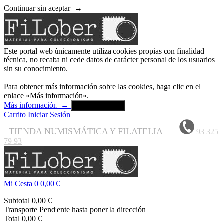
Continuar sin aceptar
→
Este portal web únicamente utiliza cookies propias con finalidad
técnica, no recaba ni cede datos de carácter personal de los usuarios
sin su conocimiento.
Para obtener más información sobre las cookies, haga clic en el
enlace «Más información».
Más información
→
Aceptar y cerrar
Carrito
Iniciar Sesión
TIENDA NUMISMÁTICA Y FILATELIA
93 325
79 93
Mi Cesta
0
0,00 €
Subtotal
0,00 €
Transporte
Pendiente hasta poner la dirección
Total
0,00 €