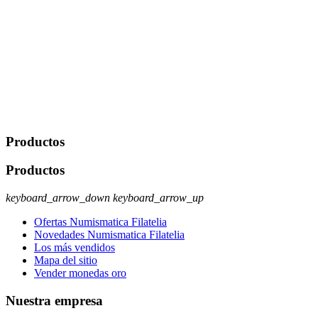
derecho a acceder, rectificar, limitar el tratamiento, oposición,
portabilidad y supresión de tus datos. Responsable De Tratamiento:
Javier Agustin Lopez Berdejo Finalidad: Mantener relaciones
comerciales/transaccionales con los usuarios interesados.
Legitimación: Consentimiento del usuario interesado. Destinatarios:
No se cederán datos a terceros, salvo autorización expresa del
usuario u obligación o permiso legal. Derechos: Acceso,
rectificación, supresión y oposición, entre otros. Para saber cómo
ejercer estos derechos visite nuestra página de
protección de datos
.
Productos
Productos
keyboard_arrow_down
keyboard_arrow_up
Ofertas Numismatica Filatelia
Novedades Numismatica Filatelia
Los más vendidos
Mapa del sitio
Vender monedas oro
Nuestra empresa