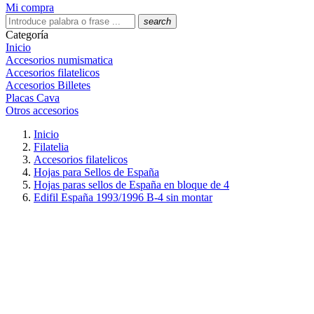
Mi compra
search
Categoría
Inicio
Accesorios numismatica
Accesorios filatelicos
Accesorios Billetes
Placas Cava
Otros accesorios
Inicio
Filatelia
Accesorios filatelicos
Hojas para Sellos de España
Hojas paras sellos de España en bloque de 4
Edifil España 1993/1996 B-4 sin montar