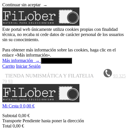
Continuar sin aceptar
→
Este portal web únicamente utiliza cookies propias con finalidad
técnica, no recaba ni cede datos de carácter personal de los usuarios
sin su conocimiento.
Para obtener más información sobre las cookies, haga clic en el
enlace «Más información».
Más información
→
Aceptar y cerrar
Carrito
Iniciar Sesión
TIENDA NUMISMÁTICA Y FILATELIA
93 325
79 93
Mi Cesta
0
0,00 €
Subtotal
0,00 €
Transporte
Pendiente hasta poner la dirección
Total
0,00 €