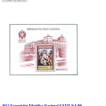
3012 Exposición Filatélica Nacional EXFILNA'89