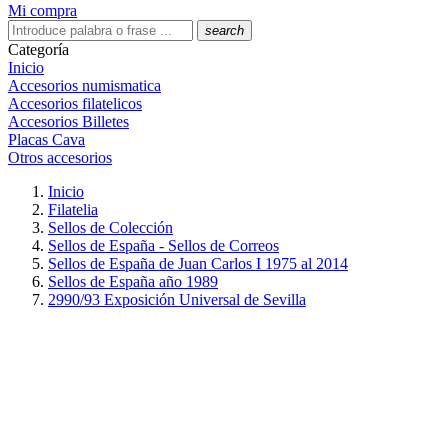
Mi compra
search
Categoría
Inicio
Accesorios numismatica
Accesorios filatelicos
Accesorios Billetes
Placas Cava
Otros accesorios
Inicio
Filatelia
Sellos de Colección
Sellos de España - Sellos de Correos
Sellos de España de Juan Carlos I 1975 al 2014
Sellos de España año 1989
2990/93 Exposición Universal de Sevilla