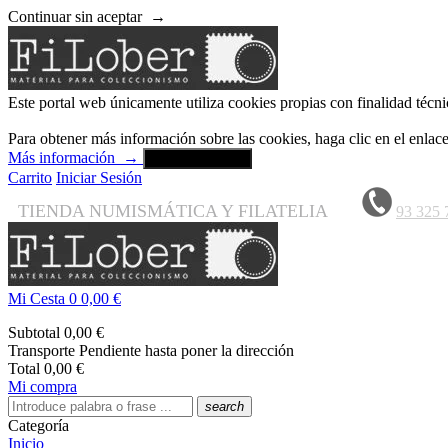
Continuar sin aceptar
→
Este portal web únicamente utiliza cookies propias con finalidad técni
Para obtener más información sobre las cookies, haga clic en el enla
Más información
→
Aceptar y cerrar
Carrito
Iniciar Sesión
TIENDA NUMISMÁTICA Y FILATELIA
93 325 
Mi Cesta
0
0,00 €
Subtotal
0,00 €
Transporte
Pendiente hasta poner la dirección
Total
0,00 €
Mi compra
search
Categoría
Inicio