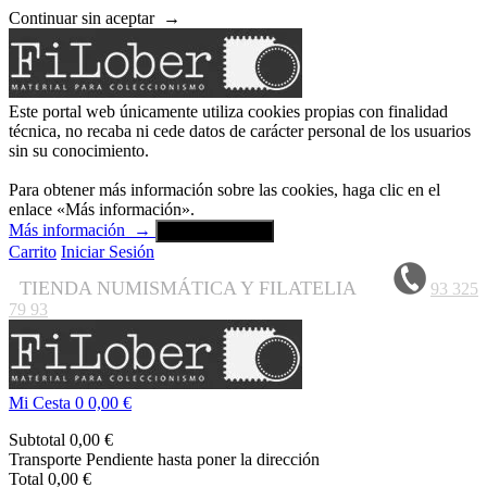
Continuar sin aceptar
→
Este portal web únicamente utiliza cookies propias con finalidad
técnica, no recaba ni cede datos de carácter personal de los usuarios
sin su conocimiento.
Para obtener más información sobre las cookies, haga clic en el
enlace «Más información».
Más información
→
Aceptar y cerrar
Carrito
Iniciar Sesión
TIENDA NUMISMÁTICA Y FILATELIA
93 325
79 93
Mi Cesta
0
0,00 €
Subtotal
0,00 €
Transporte
Pendiente hasta poner la dirección
Total
0,00 €