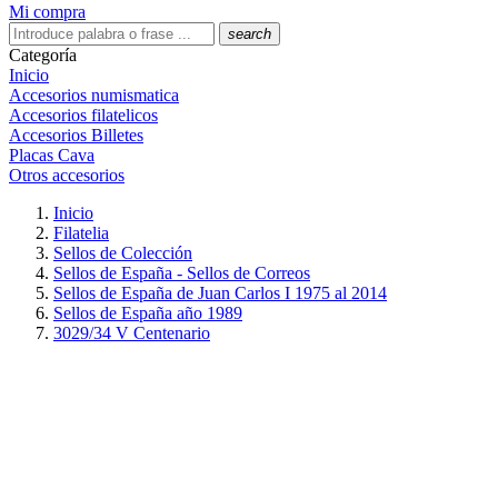
Mi compra
search
Categoría
Inicio
Accesorios numismatica
Accesorios filatelicos
Accesorios Billetes
Placas Cava
Otros accesorios
Inicio
Filatelia
Sellos de Colección
Sellos de España - Sellos de Correos
Sellos de España de Juan Carlos I 1975 al 2014
Sellos de España año 1989
3029/34 V Centenario