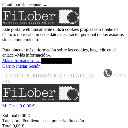
Continuar sin aceptar
→
Este portal web únicamente utiliza cookies propias con finalidad
técnica, no recaba ni cede datos de carácter personal de los usuarios
sin su conocimiento.
Para obtener más información sobre las cookies, haga clic en el
enlace «Más información».
Más información
→
Aceptar y cerrar
Carrito
Iniciar Sesión
TIENDA NUMISMÁTICA Y FILATELIA
93 325
79 93
Mi Cesta
0
0,00 €
Subtotal
0,00 €
Transporte
Pendiente hasta poner la dirección
Total
0,00 €