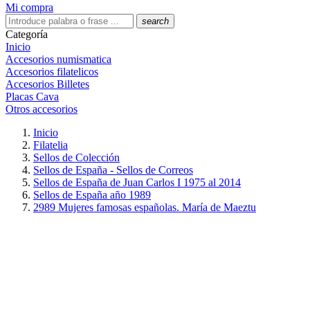
Mi compra
search
Categoría
Inicio
Accesorios numismatica
Accesorios filatelicos
Accesorios Billetes
Placas Cava
Otros accesorios
Inicio
Filatelia
Sellos de Colección
Sellos de España - Sellos de Correos
Sellos de España de Juan Carlos I 1975 al 2014
Sellos de España año 1989
2989 Mujeres famosas españolas. María de Maeztu