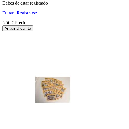
Debes de estar registrado
Entrar
|
Registrarse
5,50 €
Precio
Añadir al carrito