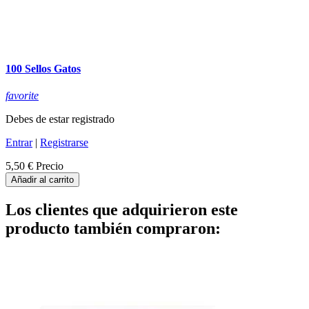
100 Sellos Gatos
favorite
Debes de estar registrado
Entrar
|
Registrarse
5,50 €
Precio
Añadir al carrito
Los clientes que adquirieron este
producto también compraron: