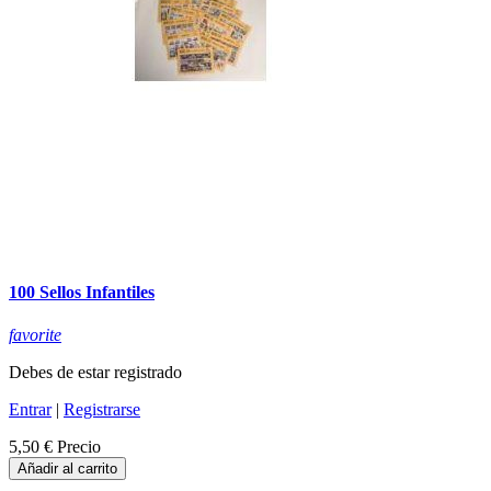
100 Sellos Infantiles
favorite
Debes de estar registrado
Entrar
|
Registrarse
5,50 €
Precio
Añadir al carrito