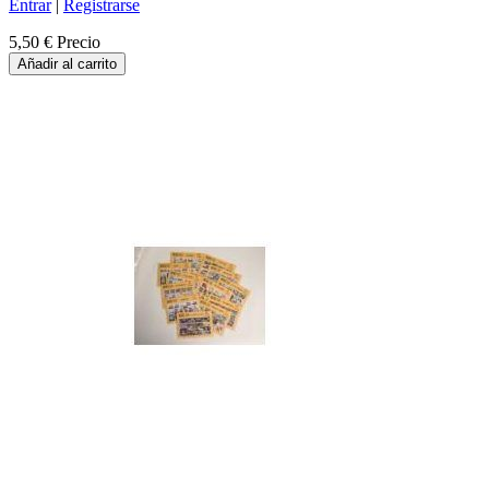
Entrar
|
Registrarse
5,50 €
Precio
Añadir al carrito