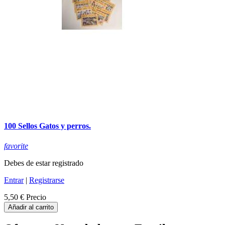
100 Sellos Gatos y perros.
favorite
Debes de estar registrado
Entrar
|
Registrarse
5,50 €
Precio
Añadir al carrito