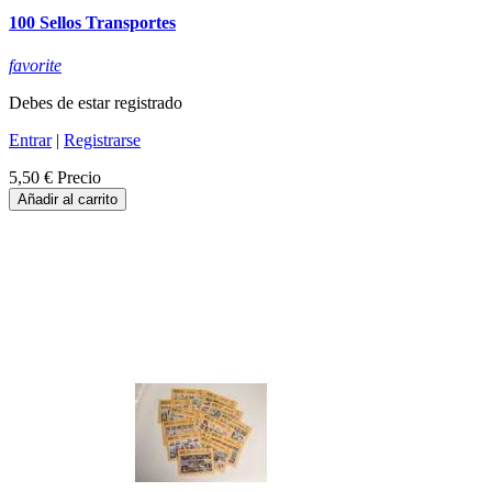
100 Sellos Transportes
favorite
Debes de estar registrado
Entrar
|
Registrarse
5,50 €
Precio
Añadir al carrito