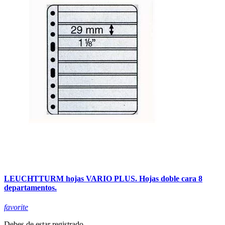
LEUCHTTURM hojas VARIO PLUS. Hojas doble cara 8
departamentos.
favorite
Debes de estar registrado