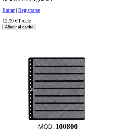
Entrar
|
Registrarse
12,99 €
Precio
Añadir al carrito