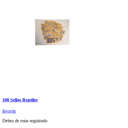
100 Sellos Reptiles
favorite
Debes de estar registrado