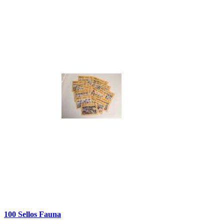
100 Sellos Fauna