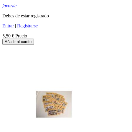
favorite
Debes de estar registrado
Entrar
|
Registrarse
5,50 €
Precio
Añadir al carrito