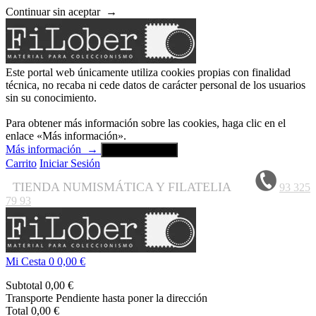
Continuar sin aceptar
→
Este portal web únicamente utiliza cookies propias con finalidad
técnica, no recaba ni cede datos de carácter personal de los usuarios
sin su conocimiento.
Para obtener más información sobre las cookies, haga clic en el
enlace «Más información».
Más información
→
Aceptar y cerrar
Carrito
Iniciar Sesión
TIENDA NUMISMÁTICA Y FILATELIA
93 325
79 93
Mi Cesta
0
0,00 €
Subtotal
0,00 €
Transporte
Pendiente hasta poner la dirección
Total
0,00 €