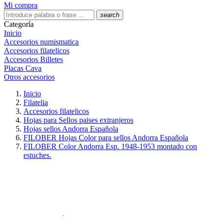
Mi compra
search
Categoría
Inicio
Accesorios numismatica
Accesorios filatelicos
Accesorios Billetes
Placas Cava
Otros accesorios
Inicio
Filatelia
Accesorios filatelicos
Hojas para Sellos paises extranjeros
Hojas sellos Andorra Española
FILOBER Hojas Color para sellos Andorra Española
FILOBER Color Andorra Esp. 1948-1953 montado con
estuches.