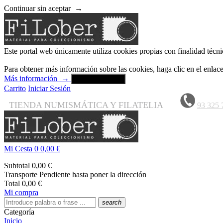
Continuar sin aceptar
→
Este portal web únicamente utiliza cookies propias con finalidad técni
Para obtener más información sobre las cookies, haga clic en el enla
Más información
→
Aceptar y cerrar
Carrito
Iniciar Sesión
TIENDA NUMISMÁTICA Y FILATELIA
93 325 
Mi Cesta
0
0,00 €
Subtotal
0,00 €
Transporte
Pendiente hasta poner la dirección
Total
0,00 €
Mi compra
search
Categoría
Inicio