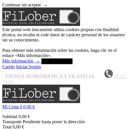
Continuar sin aceptar
→
Este portal web únicamente utiliza cookies propias con finalidad
técnica, no recaba ni cede datos de carácter personal de los usuarios
sin su conocimiento.
Para obtener más información sobre las cookies, haga clic en el
enlace «Más información».
Más información
→
Aceptar y cerrar
Carrito
Iniciar Sesión
TIENDA NUMISMÁTICA Y FILATELIA
93 325
79 93
Mi Cesta
0
0,00 €
Subtotal
0,00 €
Transporte
Pendiente hasta poner la dirección
Total
0,00 €