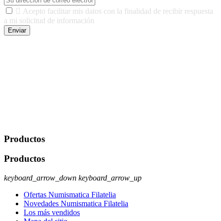

Acepto facilitar mis datos con la finalidad de recibir respuesta
a mi solicitud de información
Enviar
De conformidad con las leyes y normativas aplicables, tienes
derecho a acceder, rectificar, limitar el tratamiento, oposición,
portabilidad y supresión de tus datos. Responsable De Tratamiento:
Javier Agustin Lopez Berdejo Finalidad: Mantener relaciones
comerciales/transaccionales con los usuarios interesados.
Legitimación: Consentimiento del usuario interesado. Destinatarios:
No se cederán datos a terceros, salvo autorización expresa del
usuario u obligación o permiso legal. Derechos: Acceso,
rectificación, supresión y oposición, entre otros. Para saber cómo
ejercer estos derechos visite nuestra página de
protección de datos
.
Productos
Productos
keyboard_arrow_down
keyboard_arrow_up
Ofertas Numismatica Filatelia
Novedades Numismatica Filatelia
Los más vendidos