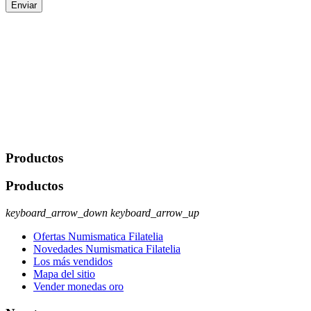
Enviar
De conformidad con las leyes y normativas aplicables, tienes
derecho a acceder, rectificar, limitar el tratamiento, oposición,
portabilidad y supresión de tus datos. Responsable De Tratamiento:
Javier Agustin Lopez Berdejo Finalidad: Mantener relaciones
comerciales/transaccionales con los usuarios interesados.
Legitimación: Consentimiento del usuario interesado. Destinatarios:
No se cederán datos a terceros, salvo autorización expresa del
usuario u obligación o permiso legal. Derechos: Acceso,
rectificación, supresión y oposición, entre otros. Para saber cómo
ejercer estos derechos visite nuestra página de
protección de datos
.
Productos
Productos
keyboard_arrow_down
keyboard_arrow_up
Ofertas Numismatica Filatelia
Novedades Numismatica Filatelia
Los más vendidos
Mapa del sitio
Vender monedas oro