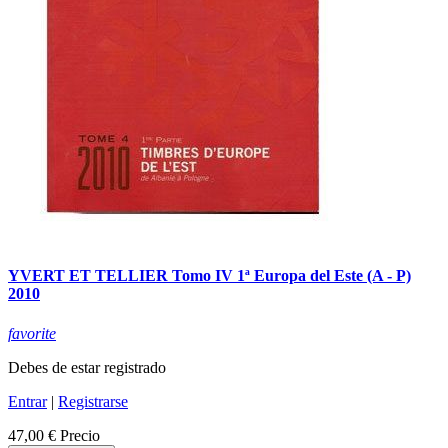
YVERT ET TELLIER Tomo IV 1ª Europa del Este (A - P)
2010
favorite
Debes de estar registrado
Entrar
|
Registrarse
47,00 €
Precio