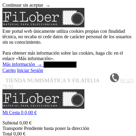
Continuar sin aceptar
→
Este portal web únicamente utiliza cookies propias con finalidad
técnica, no recaba ni cede datos de carácter personal de los usuarios
sin su conocimiento.
Para obtener más información sobre las cookies, haga clic en el
enlace «Más información».
Más información
→
Aceptar y cerrar
Carrito
Iniciar Sesión
TIENDA NUMISMÁTICA Y FILATELIA
93 325
79 93
Mi Cesta
0
0,00 €
Subtotal
0,00 €
Transporte
Pendiente hasta poner la dirección
Total
0,00 €