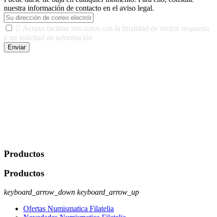
nuestra información de contacto en el aviso legal.

Acepto facilitar mis datos con la finalidad de recibir respuesta
a mi solicitud de información
Enviar
De conformidad con las leyes y normativas aplicables, tienes
derecho a acceder, rectificar, limitar el tratamiento, oposición,
portabilidad y supresión de tus datos. Responsable De Tratamiento:
Javier Agustin Lopez Berdejo Finalidad: Mantener relaciones
comerciales/transaccionales con los usuarios interesados.
Legitimación: Consentimiento del usuario interesado. Destinatarios:
No se cederán datos a terceros, salvo autorización expresa del
usuario u obligación o permiso legal. Derechos: Acceso,
rectificación, supresión y oposición, entre otros. Para saber cómo
ejercer estos derechos visite nuestra página de
protección de datos
.
Productos
Productos
keyboard_arrow_down
keyboard_arrow_up
Ofertas Numismatica Filatelia