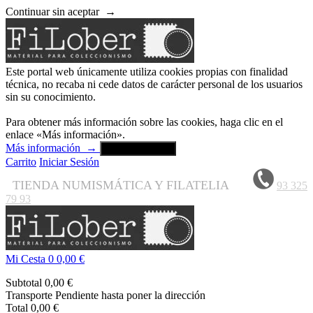
Continuar sin aceptar
→
Este portal web únicamente utiliza cookies propias con finalidad
técnica, no recaba ni cede datos de carácter personal de los usuarios
sin su conocimiento.
Para obtener más información sobre las cookies, haga clic en el
enlace «Más información».
Más información
→
Aceptar y cerrar
Carrito
Iniciar Sesión
TIENDA NUMISMÁTICA Y FILATELIA
93 325
79 93
Mi Cesta
0
0,00 €
Subtotal
0,00 €
Transporte
Pendiente hasta poner la dirección
Total
0,00 €