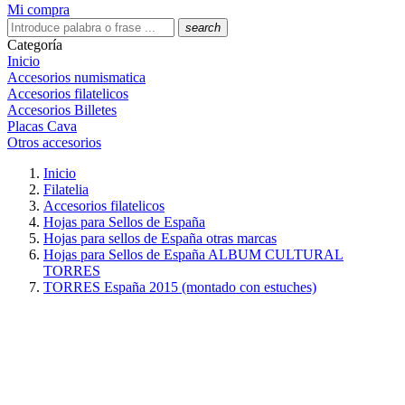
Mi compra
search
Categoría
Inicio
Accesorios numismatica
Accesorios filatelicos
Accesorios Billetes
Placas Cava
Otros accesorios
Inicio
Filatelia
Accesorios filatelicos
Hojas para Sellos de España
Hojas para sellos de España otras marcas
Hojas para Sellos de España ALBUM CULTURAL
TORRES
TORRES España 2015 (montado con estuches)