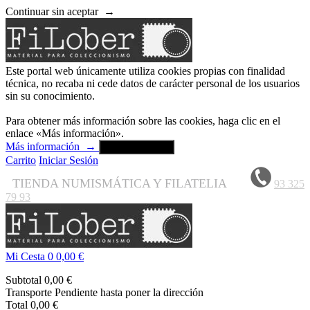
Continuar sin aceptar
→
Este portal web únicamente utiliza cookies propias con finalidad
técnica, no recaba ni cede datos de carácter personal de los usuarios
sin su conocimiento.
Para obtener más información sobre las cookies, haga clic en el
enlace «Más información».
Más información
→
Aceptar y cerrar
Carrito
Iniciar Sesión
TIENDA NUMISMÁTICA Y FILATELIA
93 325
79 93
Mi Cesta
0
0,00 €
Subtotal
0,00 €
Transporte
Pendiente hasta poner la dirección
Total
0,00 €