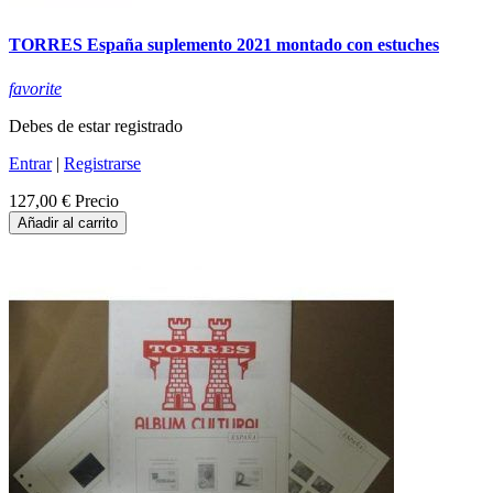
TORRES España suplemento 2021 montado con estuches
favorite
Debes de estar registrado
Entrar
|
Registrarse
127,00 €
Precio
Añadir al carrito