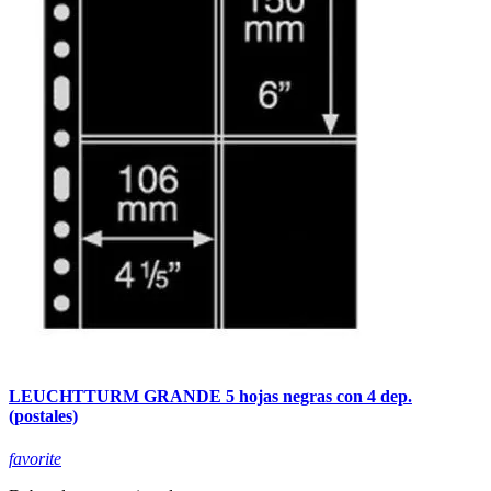
LEUCHTTURM GRANDE 5 hojas negras con 4 dep.
(postales)
favorite