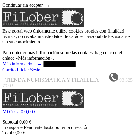
Continuar sin aceptar
→
Este portal web únicamente utiliza cookies propias con finalidad
técnica, no recaba ni cede datos de carácter personal de los usuarios
sin su conocimiento.
Para obtener más información sobre las cookies, haga clic en el
enlace «Más información».
Más información
→
Aceptar y cerrar
Carrito
Iniciar Sesión
TIENDA NUMISMÁTICA Y FILATELIA
93 325
79 93
Mi Cesta
0
0,00 €
Subtotal
0,00 €
Transporte
Pendiente hasta poner la dirección
Total
0,00 €