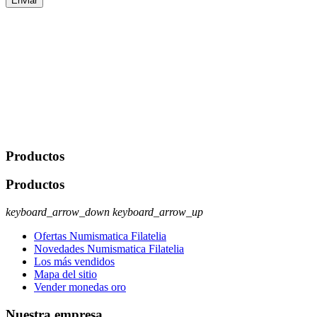
Enviar
De conformidad con las leyes y normativas aplicables, tienes
derecho a acceder, rectificar, limitar el tratamiento, oposición,
portabilidad y supresión de tus datos. Responsable De Tratamiento:
Javier Agustin Lopez Berdejo Finalidad: Mantener relaciones
comerciales/transaccionales con los usuarios interesados.
Legitimación: Consentimiento del usuario interesado. Destinatarios:
No se cederán datos a terceros, salvo autorización expresa del
usuario u obligación o permiso legal. Derechos: Acceso,
rectificación, supresión y oposición, entre otros. Para saber cómo
ejercer estos derechos visite nuestra página de
protección de datos
.
Productos
Productos
keyboard_arrow_down
keyboard_arrow_up
Ofertas Numismatica Filatelia
Novedades Numismatica Filatelia
Los más vendidos
Mapa del sitio
Vender monedas oro
Nuestra empresa