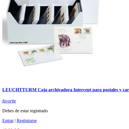
LEUCHTTURM Caja archivadora Intercept para postales y car
favorite
Debes de estar registrado
Entrar
|
Registrarse