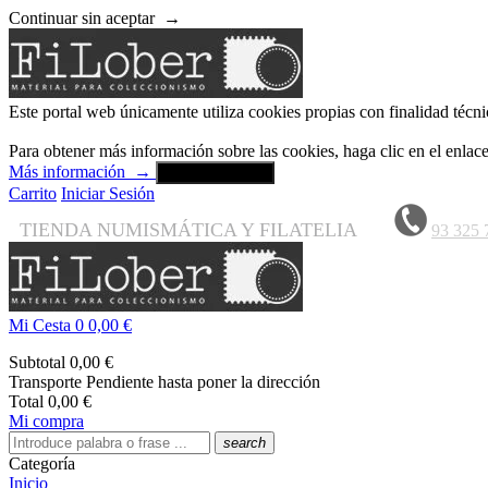
Continuar sin aceptar
→
Este portal web únicamente utiliza cookies propias con finalidad técni
Para obtener más información sobre las cookies, haga clic en el enla
Más información
→
Aceptar y cerrar
Carrito
Iniciar Sesión
TIENDA NUMISMÁTICA Y FILATELIA
93 325 
Mi Cesta
0
0,00 €
Subtotal
0,00 €
Transporte
Pendiente hasta poner la dirección
Total
0,00 €
Mi compra
search
Categoría
Inicio