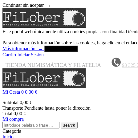
Continuar sin aceptar
→
Este portal web únicamente utiliza cookies propias con finalidad técni
Para obtener más información sobre las cookies, haga clic en el enla
Más información
→
Aceptar y cerrar
Carrito
Iniciar Sesión
TIENDA NUMISMÁTICA Y FILATELIA
93 325 
Mi Cesta
0
0,00 €
Subtotal
0,00 €
Transporte
Pendiente hasta poner la dirección
Total
0,00 €
Mi compra
search
Categoría
Inicio