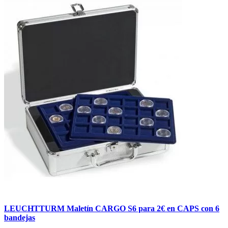
LEUCHTTURM Maletín CARGO S6 para 2€ en CAPS con 6
bandejas