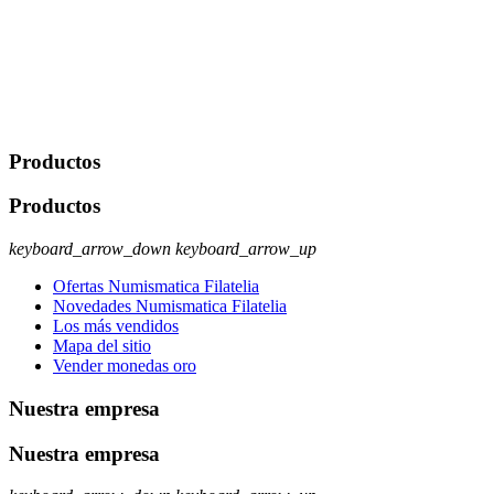
comerciales/transaccionales con los usuarios interesados.
Legitimación: Consentimiento del usuario interesado. Destinatarios:
No se cederán datos a terceros, salvo autorización expresa del
usuario u obligación o permiso legal. Derechos: Acceso,
rectificación, supresión y oposición, entre otros. Para saber cómo
ejercer estos derechos visite nuestra página de
protección de datos
.
Productos
Productos
keyboard_arrow_down
keyboard_arrow_up
Ofertas Numismatica Filatelia
Novedades Numismatica Filatelia
Los más vendidos
Mapa del sitio
Vender monedas oro
Nuestra empresa
Nuestra empresa