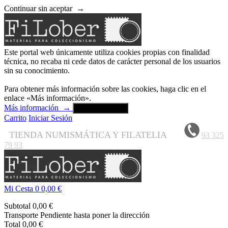
Continuar sin aceptar
→
Este portal web únicamente utiliza cookies propias con finalidad
técnica, no recaba ni cede datos de carácter personal de los usuarios
sin su conocimiento.
Para obtener más información sobre las cookies, haga clic en el
enlace «Más información».
Más información
→
Aceptar y cerrar
Carrito
Iniciar Sesión
TIENDA NUMISMÁTICA Y FILATELIA
93 325
79 93
Mi Cesta
0
0,00 €
Subtotal
0,00 €
Transporte
Pendiente hasta poner la dirección
Total
0,00 €