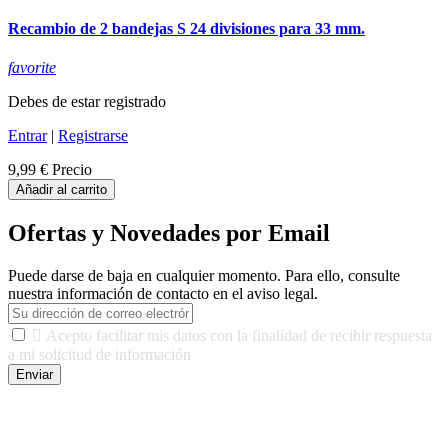
Recambio de 2 bandejas S 24 divisiones para 33 mm.
favorite
Debes de estar registrado
Entrar
|
Registrarse
9,99 €
Precio
Añadir al carrito
Ofertas y Novedades por Email
Puede darse de baja en cualquier momento. Para ello, consulte
nuestra información de contacto en el aviso legal.

Acepto facilitar mis datos con la finalidad de recibir respuesta
a mi solicitud de información
Enviar
De conformidad con las leyes y normativas aplicables, tienes
derecho a acceder, rectificar, limitar el tratamiento, oposición,
portabilidad y supresión de tus datos. Responsable De Tratamiento:
Javier Agustin Lopez Berdejo Finalidad: Mantener relaciones