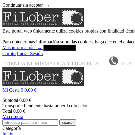
Continuar sin aceptar
→
Este portal web únicamente utiliza cookies propias con finalidad técni
Para obtener más información sobre las cookies, haga clic en el enla
Más información
→
Aceptar y cerrar
Carrito
Iniciar Sesión
TIENDA NUMISMÁTICA Y FILATELIA
93 325 
Mi Cesta
0
0,00 €
Subtotal
0,00 €
Transporte
Pendiente hasta poner la dirección
Total
0,00 €
Mi compra
search
Categoría
Inicio