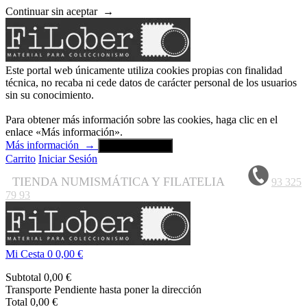
Continuar sin aceptar
→
Este portal web únicamente utiliza cookies propias con finalidad
técnica, no recaba ni cede datos de carácter personal de los usuarios
sin su conocimiento.
Para obtener más información sobre las cookies, haga clic en el
enlace «Más información».
Más información
→
Aceptar y cerrar
Carrito
Iniciar Sesión
TIENDA NUMISMÁTICA Y FILATELIA
93 325
79 93
Mi Cesta
0
0,00 €
Subtotal
0,00 €
Transporte
Pendiente hasta poner la dirección
Total
0,00 €