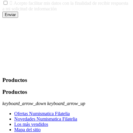

Acepto facilitar mis datos con la finalidad de recibir respuesta
a mi solicitud de información
Enviar
De conformidad con las leyes y normativas aplicables, tienes
derecho a acceder, rectificar, limitar el tratamiento, oposición,
portabilidad y supresión de tus datos. Responsable De Tratamiento:
Javier Agustin Lopez Berdejo Finalidad: Mantener relaciones
comerciales/transaccionales con los usuarios interesados.
Legitimación: Consentimiento del usuario interesado. Destinatarios:
No se cederán datos a terceros, salvo autorización expresa del
usuario u obligación o permiso legal. Derechos: Acceso,
rectificación, supresión y oposición, entre otros. Para saber cómo
ejercer estos derechos visite nuestra página de
protección de datos
.
Productos
Productos
keyboard_arrow_down
keyboard_arrow_up
Ofertas Numismatica Filatelia
Novedades Numismatica Filatelia
Los más vendidos
Mapa del sitio