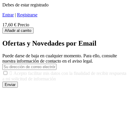
Debes de estar registrado
Entrar
|
Registrarse
17,60 €
Precio
Añadir al carrito
Ofertas y Novedades por Email
Puede darse de baja en cualquier momento. Para ello, consulte
nuestra información de contacto en el aviso legal.

Acepto facilitar mis datos con la finalidad de recibir respuesta
a mi solicitud de información
Enviar
De conformidad con las leyes y normativas aplicables, tienes
derecho a acceder, rectificar, limitar el tratamiento, oposición,
portabilidad y supresión de tus datos. Responsable De Tratamiento:
Javier Agustin Lopez Berdejo Finalidad: Mantener relaciones
comerciales/transaccionales con los usuarios interesados.
Legitimación: Consentimiento del usuario interesado. Destinatarios:
No se cederán datos a terceros, salvo autorización expresa del
usuario u obligación o permiso legal. Derechos: Acceso,