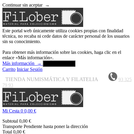
Continuar sin aceptar
→
Este portal web únicamente utiliza cookies propias con finalidad
técnica, no recaba ni cede datos de carácter personal de los usuarios
sin su conocimiento.
Para obtener más información sobre las cookies, haga clic en el
enlace «Más información».
Más información
→
Aceptar y cerrar
Carrito
Iniciar Sesión
TIENDA NUMISMÁTICA Y FILATELIA
93 325
79 93
Mi Cesta
0
0,00 €
Subtotal
0,00 €
Transporte
Pendiente hasta poner la dirección
Total
0,00 €